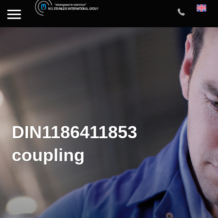
DIN1186411853
coupling