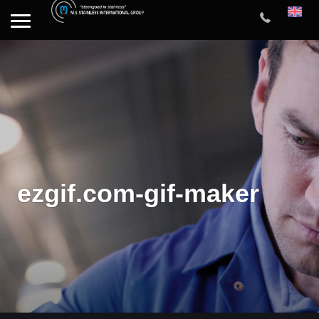
ezgif.com-gif-maker